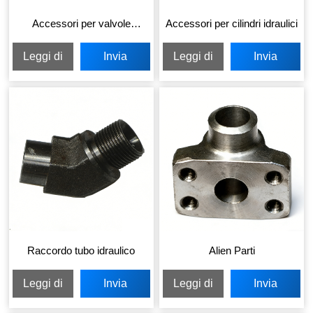
Accessori per valvole
Accessori per cilindri idraulici
petrolifere Prodotti
Leggi di
Invia
Leggi di
Invia
più
richiesta
più
richiesta
Raccordo tubo idraulico
Alien Parti
Leggi di
Invia
Leggi di
Invia
più
richiesta
più
richiesta