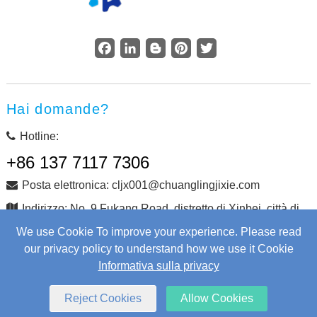
Facebook
LinkedIn
Blogger
Pinterest
Twitter
Hai domande?
Hotline:
+86 137 7117 7306
Posta elettronica: cljx001@chuanglingjixie.com
Indirizzo: No. 9 Fukang Road, distretto di Xinbei, città di
Changzhou, provincia di Jiangsu, Cina
We use Cookie To improve your experience. Please read
our privacy policy to understand how we use it Cookie
Informativa sulla privacy
Copyright © Changzhou Chuangling Machinery Co., Ltd.
Tutti i diritti riservati.
Web Development
by Wangke
Reject Cookies
Allow Cookies
mappa del sito
Aggiungi RSS
XML
Informativa sulla privacy