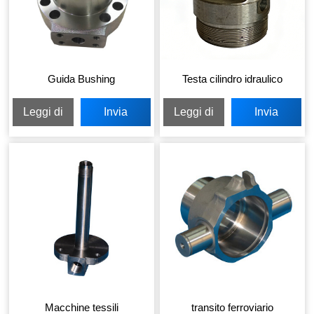
Guida Bushing
Testa cilindro idraulico
Leggi di
Invia
Leggi di
Invia
più
richiesta
più
richiesta
Macchine tessili
transito ferroviario