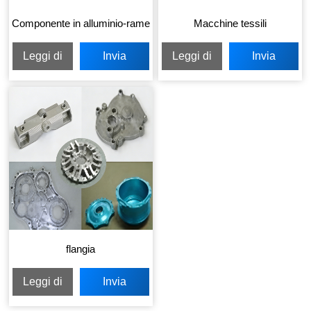
Componente in alluminio-rame
Macchine tessili
Leggi di
Invia
Leggi di
Invia
più
richiesta
più
richiesta
flangia
Leggi di
Invia
più
richiesta