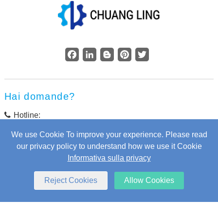
Facebook
LinkedIn
Blogger
Pinterest
Twitter
Hai domande?
Hotline:
+86 137 7117 7306
We use Cookie To improve your experience. Please read
our privacy policy to understand how we use it Cookie
Posta elettronica: cljx001@chuanglingjixie.com
Informativa sulla privacy
Indirizzo: No. 9 Fukang Road, distretto di Xinbei, città di
Changzhou, provincia di Jiangsu, Cina
Reject Cookies
Allow Cookies
Copyright © Changzhou Chuangling Machinery Co., Ltd.