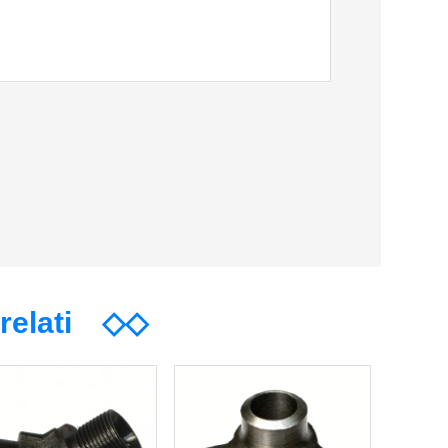
rrelati
◇◇