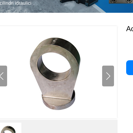
ilindri idraulici
Ac