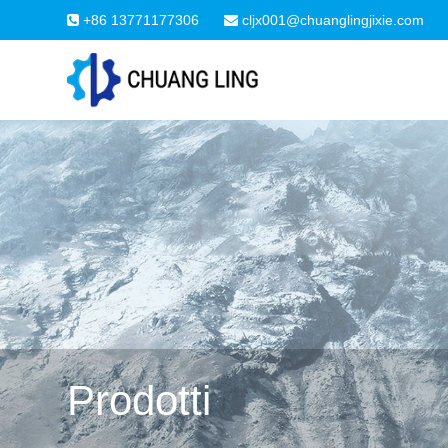
+86 13771177306
cljx001@chuanglingjixie.com
Prodotti