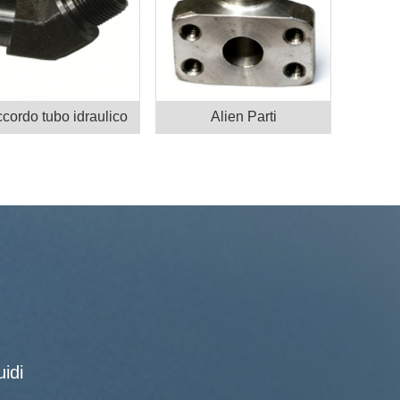
cordo tubo idraulico
Alien Parti
idi