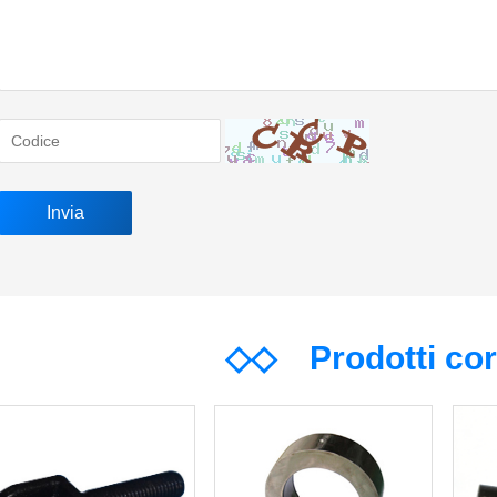
◇◇
Prodotti co