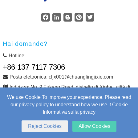
Facebook
LinkedIn
Blogger
Pinterest
Twitter
Hai domande?
Hotline:
+86 137 7117 7306
Posta elettronica: cljx001@chuanglingjixie.com
Indirizzo: No. 9 Fukang Road, distretto di Xinbei, città di
Changzhou, provincia di Jiangsu, Cina
We use Cookie To improve your experience. Please read
our privacy policy to understand how we use it Cookie
Informativa sulla privacy
Copyright © Changzhou Chuangling Machinery Co., Ltd.
Tutti i diritti riservati.
Web Development
by Wangke
Reject Cookies
Allow Cookies
mappa del sito
Aggiungi RSS
XML
Informativa sulla privacy