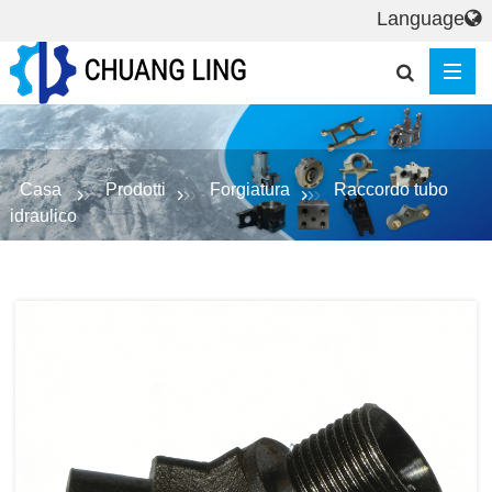
Language
Casa
Prodotti
Forgiatura
Raccordo tubo
idraulico