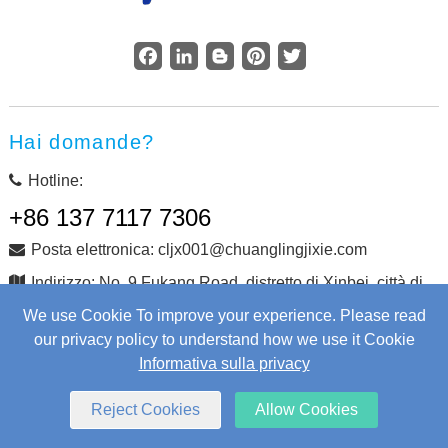
Facebook
LinkedIn
Blogger
Pinterest
Twitter
Hai domande?
Hotline:
+86 137 7117 7306
Posta elettronica: cljx001@chuanglingjixie.com
Indirizzo: No. 9 Fukang Road, distretto di Xinbei, città di
Changzhou, provincia di Jiangsu, Cina
We use Cookie To improve your experience. Please read
our privacy policy to understand how we use it Cookie
Informativa sulla privacy
Copyright © Changzhou Chuangling Machinery Co., Ltd.
Tutti i diritti riservati.
Web Development
by Wangke
Reject Cookies
Allow Cookies
mappa del sito
Aggiungi RSS
XML
Informativa sulla privacy