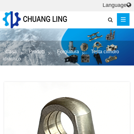
Language
Casa
Prodotti
Forgiatura
Testa cilindro
idraulico