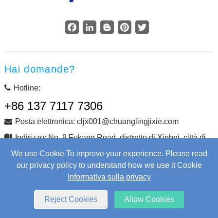
Facebook
LinkedIn
Blogger
Pinterest
Twitter
Hai domande?
Hotline:
+86 137 7117 7306
Posta elettronica: cljx001@chuanglingjixie.com
Indirizzo: No. 9 Fukang Road, distretto di Xinbei, città di
Changzhou, provincia di Jiangsu, Cina
We use Cookie To improve your experience. Please read
our privacy policy to understand how we use it Cookie
Informativa sulla privacy
Copyright © Changzhou Chuangling Machinery Co., Ltd.
Tutti i diritti riservati.
Web Development
by Wangke
Reject Cookies
Allow Cookies
mappa del sito
Aggiungi RSS
XML
Informativa sulla privacy