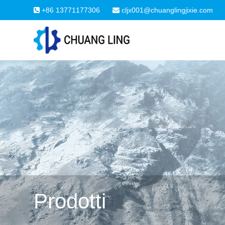
+86 13771177306
cljx001@chuanglingjixie.com
Prodotti