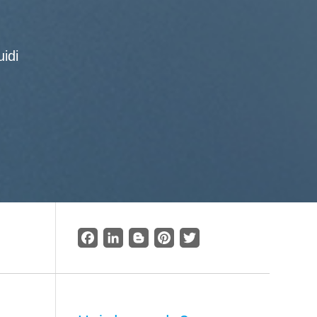
idi
Facebook
LinkedIn
Blogger
Pinterest
Twitter