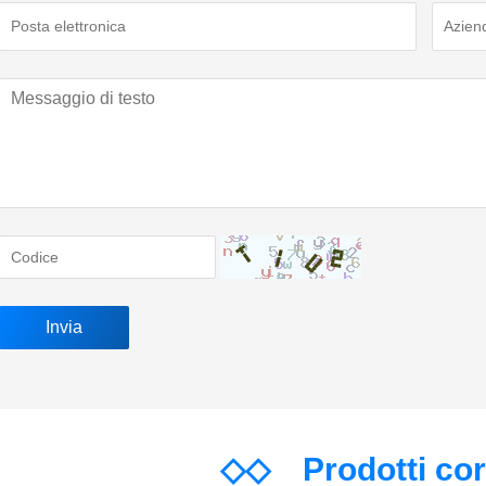
◇◇
Prodotti co