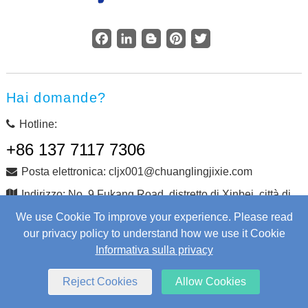
Facebook
LinkedIn
Blogger
Pinterest
Twitter
Hai domande?
Hotline:
+86 137 7117 7306
Posta elettronica: cljx001@chuanglingjixie.com
Indirizzo: No. 9 Fukang Road, distretto di Xinbei, città di
Changzhou, provincia di Jiangsu, Cina
We use Cookie To improve your experience. Please read
our privacy policy to understand how we use it Cookie
Informativa sulla privacy
Copyright © Changzhou Chuangling Machinery Co., Ltd.
Tutti i diritti riservati.
Web Development
by Wangke
Reject Cookies
Allow Cookies
mappa del sito
Aggiungi RSS
XML
Informativa sulla privacy