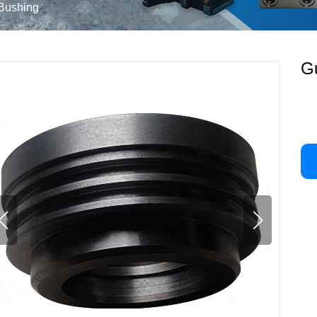
Bushing
G