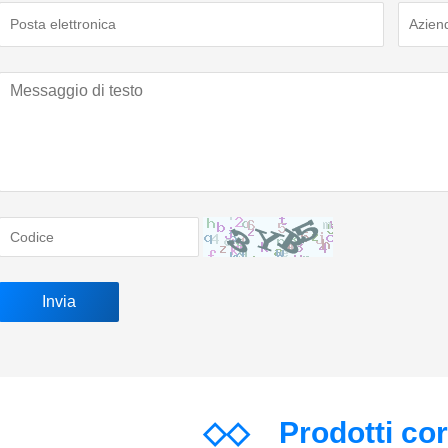
◇◇
Prodotti co