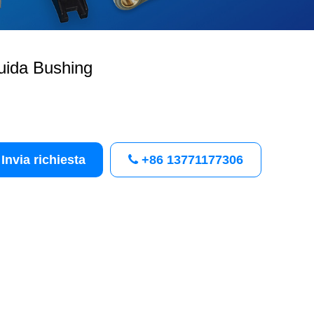
uida Bushing
Invia richiesta
+86 13771177306