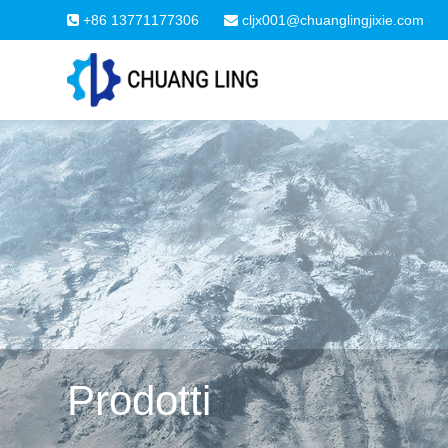
+86 13771177306
cljx001@chuanglingjixie.com
Prodotti