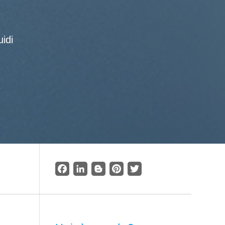
idi
Facebook
LinkedIn
Blogger
Pinterest
Twitter