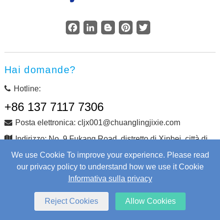
Facebook
LinkedIn
Blogger
Pinterest
Twitter
Hai domande?
Hotline:
+86 137 7117 7306
Posta elettronica: cljx001@chuanglingjixie.com
Indirizzo: No. 9 Fukang Road, distretto di Xinbei, città di
Changzhou, provincia di Jiangsu, Cina
We use Cookie To improve your experience. Please read
our privacy policy to understand how we use it Cookie
Informativa sulla privacy
Copyright © Changzhou Chuangling Machinery Co., Ltd.
Tutti i diritti riservati.
Web Development
by Wangke
Reject Cookies
Allow Cookies
mappa del sito
Aggiungi RSS
XML
Informativa sulla privacy