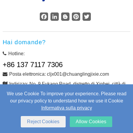
Facebook
LinkedIn
Blogger
Pinterest
Twitter
Hai domande?
Hotline:
+86 137 7117 7306
Posta elettronica: cljx001@chuanglingjixie.com
Indirizzo: No. 9 Fukang Road, distretto di Xinbei, città di
Changzhou, provincia di Jiangsu, Cina
We use Cookie To improve your experience. Please read
our privacy policy to understand how we use it Cookie
Informativa sulla privacy
Copyright © Changzhou Chuangling Machinery Co., Ltd.
Tutti i diritti riservati.
Web Development
by Wangke
Reject Cookies
Allow Cookies
mappa del sito
Aggiungi RSS
XML
Informativa sulla privacy