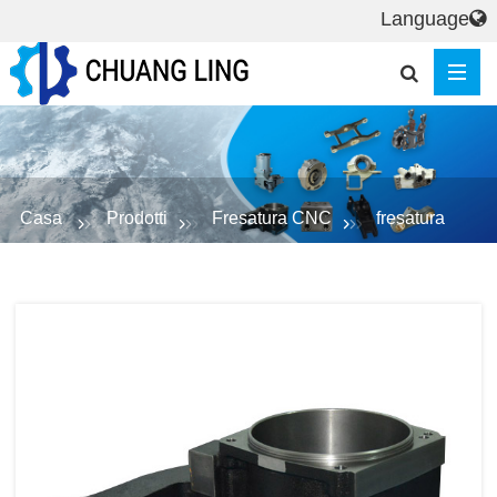
Language
Casa
Prodotti
Fresatura CNC
fresatura