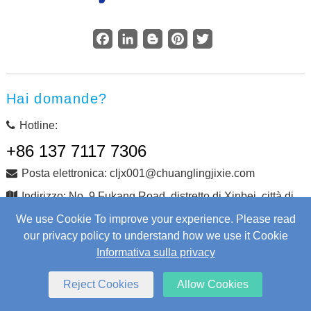
Facebook
LinkedIn
Blogger
Pinterest
Twitter
Hai domande?
Hotline:
+86 137 7117 7306
Posta elettronica: cljx001@chuanglingjixie.com
Indirizzo: No. 9 Fukang Road, distretto di Xinbei, città di
Changzhou, provincia di Jiangsu, Cina
We use Cookie To improve your experience. Please read
our privacy policy to understand how we use it Cookie
Informativa sulla privacy
Copyright © Changzhou Chuangling Machinery Co., Ltd.
Tutti i diritti riservati.
Web Development
by Wangke
Reject Cookies
Allow Cookies
mappa del sito
Aggiungi RSS
XML
Informativa sulla privacy