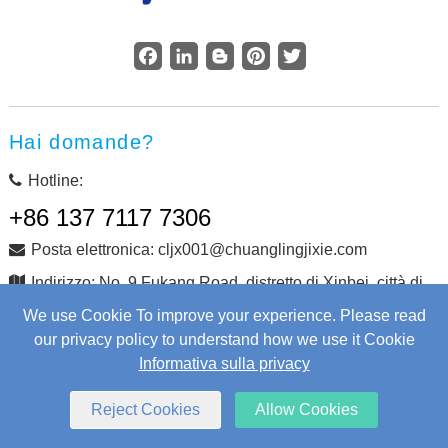
Facebook
LinkedIn
Blogger
Pinterest
Twitter
Hai domande?
Hotline:
+86 137 7117 7306
Posta elettronica: cljx001@chuanglingjixie.com
Indirizzo: No. 9 Fukang Road, distretto di Xinbei, città di
Changzhou, provincia di Jiangsu, Cina
We use Cookie To improve your experience. Please read
our privacy policy to understand how we use it Cookie
Informativa sulla privacy
Copyright © Changzhou Chuangling Machinery Co., Ltd.
Tutti i diritti riservati.
Web Development
by Wangke
Reject Cookies
Allow Cookies
mappa del sito
Aggiungi RSS
XML
Informativa sulla privacy