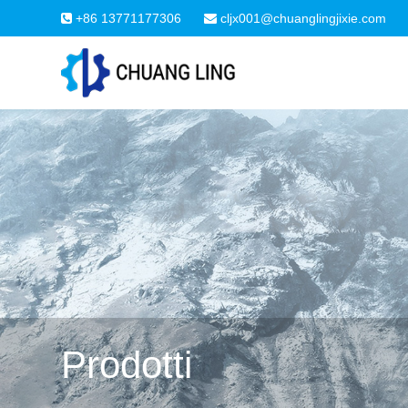
+86 13771177306
cljx001@chuanglingjixie.com
Prodotti