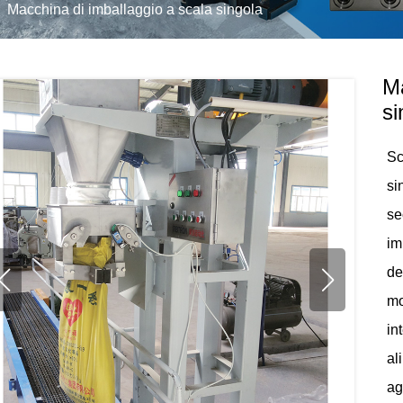
Macchina di imballaggio a scala singola
Ma
si
Sc
si
se
im
de
mo
in
al
ag