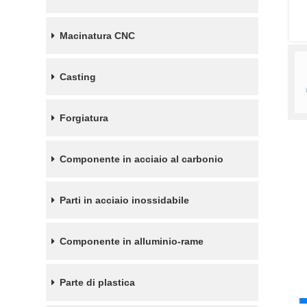
Macinatura CNC
Casting
Forgiatura
Componente in acciaio al carbonio
Parti in acciaio inossidabile
Componente in alluminio-rame
Parte di plastica