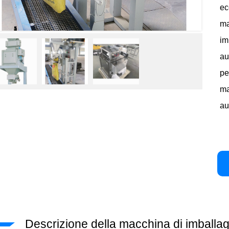
ec
ma
im
au
pe
ma
au
Descrizione della macchina di imballag