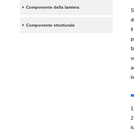
Componente della lamiera
S
d
Componente strutturale
I
p
f
u
a
l
1
2
h