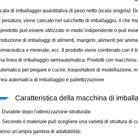
cala di imballaggio quantitativa di peso netto (scala singola): D
i pesatura, viene caricato nel sacchetto di imballaggio, il che mi
l prodotto può essere utilizzato in modo indipendente o può esse
roduzione di imballaggi di alimenti, mangimi, alimenti per animal
armaceutica o minerale, ecc. Il prodotto viene combinato con il t
na linea di imballaggio semiautomatica. Prodotti con macchina
utomatica per piegare e cucire, trasportatore di modellazione, m
inea automatica di imballaggio e pallettizzazione
Caratteristica della macchina di imball
. Durabile dopo l'ottimizzazione strutturale.
. Secondo il materiale può scegliere una varietà di struttura di ca
anno un'ampia gamma di adattabilità;