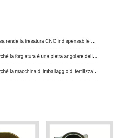
rende la fresatura CNC indispensabile nella produzione moderna?
la forgiatura è una pietra angolare della produzione di componenti ad alta resistenza?
 macchina di imballaggio di fertilizzanti di miscelazione in massa è essenziale per l'agricoltura moderna?