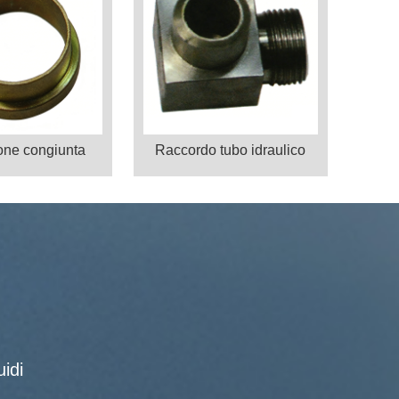
one congiunta
Raccordo tubo idraulico
idi