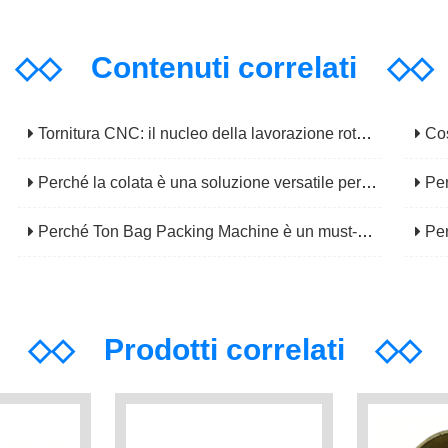
◇◇
Contenuti correlati
◇◇
Tornitura CNC: il nucleo della lavorazione rotazionale di precisione
Cosa 
Perché la colata è una soluzione versatile per la fabbricazione di componenti complessi?
Perché 
Perché Ton Bag Packing Machine è un must-have per la movimentazione di materiali alla rinfusa?
Perché la
◇◇
Prodotti correlati
◇◇