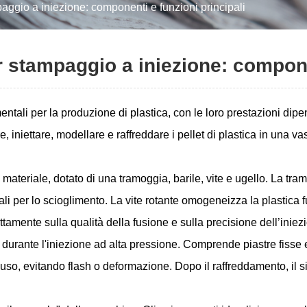
aggio a iniezione: componenti e funzioni principali
r stampaggio a iniezione: componen
li per la produzione di plastica, con le loro prestazioni dipend
 iniettare, modellare e raffreddare i pellet di plastica in una v
 materiale, dotato di una tramoggia, barile, vite e ugello. La tra
 per lo scioglimento. La vite rotante omogeneizza la plastica fus
ettamente sulla qualità della fusione e sulla precisione dell’iniez
po durante l'iniezione ad alta pressione. Comprende piastre fiss
, evitando flash o deformazione. Dopo il raffreddamento, il sis