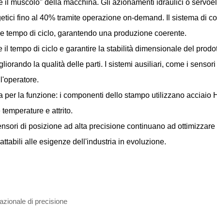
o e il muscolo" della macchina. Gli azionamenti idraulici o servoe
getici fino al 40% tramite operazione on-demand. Il sistema di 
e tempo di ciclo, garantendo una produzione coerente.
il tempo di ciclo e garantire la stabilità dimensionale del prodot
orando la qualità delle parti. I sistemi ausiliari, come i sensor
ll'operatore.
 per la funzione: i componenti dello stampo utilizzano acciaio H1
 temperature e attrito.
ensori di posizione ad alta precisione continuano ad ottimizzar
attabili alle esigenze dell'industria in evoluzione.
azionale di precisione