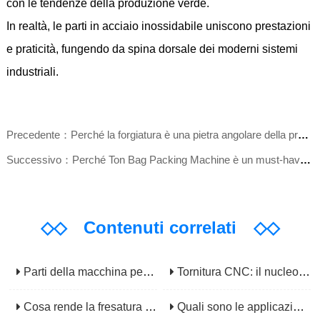
con le tendenze della produzione verde.
In realtà, le parti in acciaio inossidabile uniscono prestazioni
e praticità, fungendo da spina dorsale dei moderni sistemi
industriali.
Precedente：Perché la forgiatura è una pietra angolare della produzione di componenti ad alta resistenza?
Successivo：Perché Ton Bag Packing Machine è un must-have per la movimentazione di materiali alla rinfusa?
◇◇
Contenuti correlati
◇◇
Parti della macchina per stampaggio a iniezione: componenti e funzioni principali
Tornitura CNC: il nucleo della lavorazione rotazionale di precisione
Cosa rende la fresatura CNC indispensabile nella produzione moderna?
Quali sono le applicazioni principali della macinatura CNC?