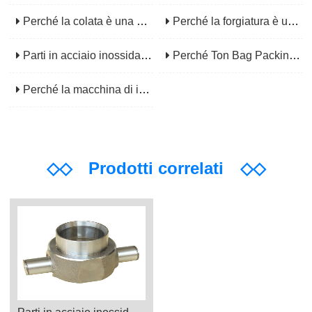
Perché la colata è una soluzione versatile per la fabbricazione di componenti complessi?
Perché la forgiatura è una pietra angolare della produzione di componenti ad alta resistenza?
Parti in acciaio inossidabile: la scelta affidabile per applicazioni industriali
Perché Ton Bag Packing Machine è un must-have per la movimentazione di materiali alla rinfusa?
Perché la macchina di imballaggio di fertilizzanti di miscelazione in massa è essenziale per l'agricoltura moderna?
◇◇
Prodotti correlati
◇◇