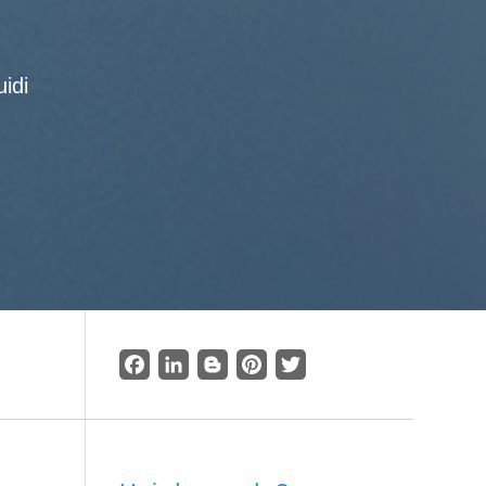
idi
Facebook
LinkedIn
Blogger
Pinterest
Twitter