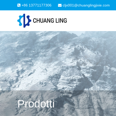
+86 13771177306
cljx001@chuanglingjixie.com
Prodotti