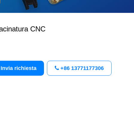
acinatura CNC
Invia richiesta
+86 13771177306