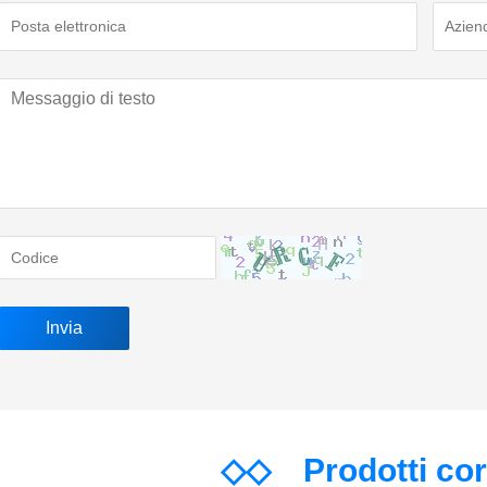
◇◇
Prodotti co