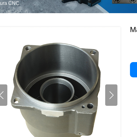
tura CNC
M