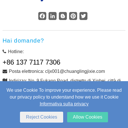
Facebook
LinkedIn
Blogger
Pinterest
Twitter
Hai domande?
Hotline:
+86 137 7117 7306
Posta elettronica: cljx001@chuanglingjixie.com
Indirizzo: No. 9 Fukang Road, distretto di Xinbei, città di
Changzhou, provincia di Jiangsu, Cina
We use Cookie To improve your experience. Please read
our privacy policy to understand how we use it Cookie
Informativa sulla privacy
Copyright © Changzhou Chuangling Machinery Co., Ltd.
Tutti i diritti riservati.
Web Development
by Wangke
Reject Cookies
Allow Cookies
mappa del sito
Aggiungi RSS
XML
Informativa sulla privacy