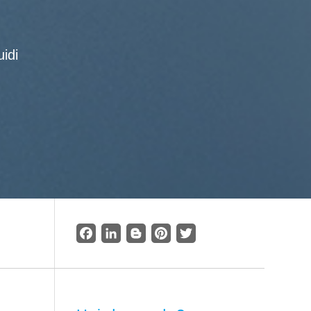
idi
Facebook
LinkedIn
Blogger
Pinterest
Twitter