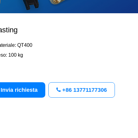
sting
teriale: QT400
so: 100 kg
Invia richiesta
+86 13771177306