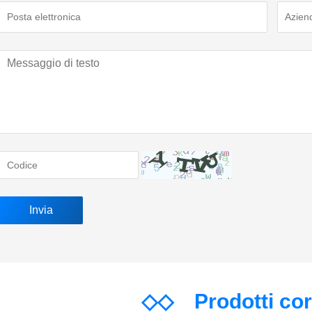
◇◇
Prodotti co