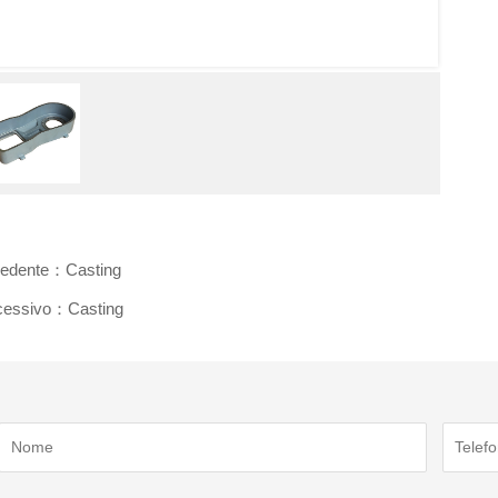
cedente：Casting
cessivo：Casting