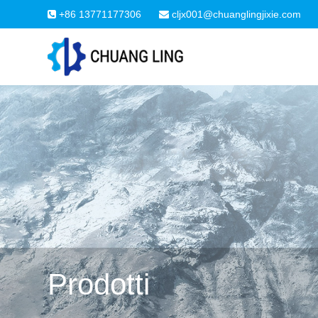
+86 13771177306
cljx001@chuanglingjixie.com
Prodotti